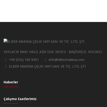
YAYLACIK MAH. HALİL AĞA SOK. NO5/2 - BAŞİSKELE- KOCAELİ
+90 (532) 160 9451
info@elbermakina.com
ELBER MAKİNA ÇELİK YAPI SAN. VE TİC. LTD. ŞTİ.
Haberler
Çalışma Saatlerimiz