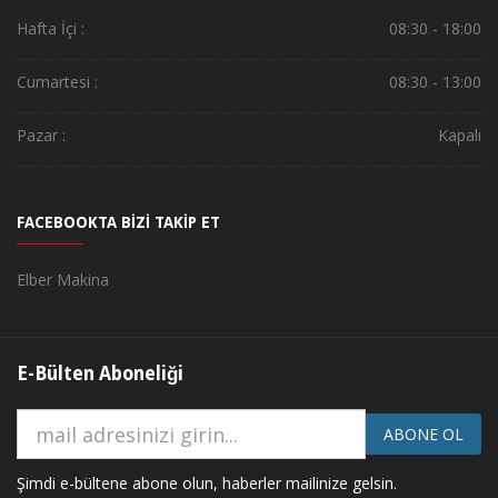
Hafta İçi :
08:30 - 18:00
Cumartesi :
08:30 - 13:00
Pazar :
Kapalı
FACEBOOKTA BİZİ TAKİP ET
Elber Makina
E-Bülten Aboneliği
ABONE OL
Şimdi e-bültene abone olun, haberler mailinize gelsin.